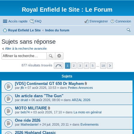
Royal Enfield le Site : Le Forum
Accès rapide
FAQ
S’enregistrer
Connexion
Royal Enfield Le Site
Index du forum
ec
Sujets sans réponse
her
Aller à la recherche avancée
ch
er
877 résultats trouvés
1
2
3
4
5
…
18
Sujets
[VDS] Continental GT 650 Dr Mayhem
F
par
jfb
» 07 août 2026, 10:53 » dans
Petites Annonces
i
c
Un article dans "The Gun"
h
par
druid
» 06 août 2026, 08:00 » dans
ARZAL 2026
i
e
MOTO MILITAIRE
r
F
(
par
beb74
» 03 août 2026, 17:10 » dans
La moto en général
i
s
c
)
One ride 2026
h
j
par
Mathedante!
» 24 juil. 2026, 20:11 » dans
Evénements
i
o
e
i
2026 Highland Classic
r
n