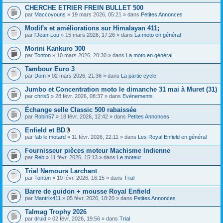
n
CHERCHE ETRIER FREIN BULLET 500
t
par
Maccoyouns
» 19 mars 2026, 05:21 » dans
Petites Annonces
(
s
Modif's et améliorations sur Himalayan 411;
)
par
l'Jean-Lou
» 15 mars 2026, 17:26 » dans
La moto en général
Morini Kankuro 300
par
Tonton
» 10 mars 2026, 20:30 » dans
La moto en général
Tambour Euro 3
par
Dom
» 02 mars 2026, 21:36 » dans
La partie cycle
Jumbo et Concentration moto le dimanche 31 mai à Muret (31)
par
chris5
» 28 févr. 2026, 08:37 » dans
Evénements
Échange selle Classic 500 rabaissée
par
Robin57
» 18 févr. 2026, 12:42 » dans
Petites Annonces
Enfield et BD
F
par
fab le motard
» 11 févr. 2026, 22:11 » dans
Les Royal Enfield en général
i
c
Fournisseur pièces moteur Machisme Indienne
h
par
Reb
» 11 févr. 2026, 15:13 » dans
Le moteur
i
e
Trial Nemours Larchant
r
(
par
Tonton
» 10 févr. 2026, 16:15 » dans
Trial
s
)
Barre de guidon + mousse Royal Enfield
j
par
Mantrix411
» 05 févr. 2026, 18:20 » dans
Petites Annonces
o
i
Talmag Trophy 2026
n
par
druid
» 02 févr. 2026, 19:56 » dans
Trial
t