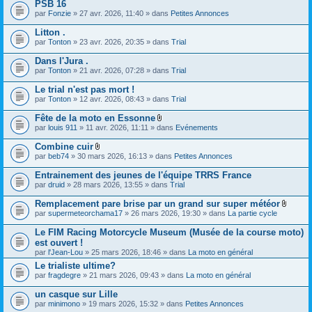
)
PSB 16
r
n
s
h
j
(
par
Fonzie
» 27 avr. 2026, 11:40 » dans
Petites Annonces
t
)
i
o
s
(
e
i
)
s
Litton .
r
n
j
)
(
par
Tonton
» 23 avr. 2026, 20:35 » dans
Trial
t
o
s
(
i
)
s
Dans l'Jura .
n
j
)
par
Tonton
» 21 avr. 2026, 07:28 » dans
Trial
t
o
(
i
s
Le trial n'est pas mort !
n
)
par
Tonton
» 12 avr. 2026, 08:43 » dans
Trial
t
(
s
Fête de la moto en Essonne
)
F
par
louis 911
» 11 avr. 2026, 11:11 » dans
Evénements
i
c
Combine cuir
h
F
par
beb74
» 30 mars 2026, 16:13 » dans
Petites Annonces
i
i
e
c
Entrainement des jeunes de l'équipe TRRS France
r
h
(
par
druid
» 28 mars 2026, 13:55 » dans
Trial
i
s
e
)
Remplacement pare brise par un grand sur super météor
r
j
F
(
par
supermeteorchama17
» 26 mars 2026, 19:30 » dans
La partie cycle
o
i
s
i
c
)
Le FIM Racing Motorcycle Museum (Musée de la course moto)
n
h
j
est ouvert !
t
i
o
(
par
l'Jean-Lou
» 25 mars 2026, 18:46 » dans
La moto en général
e
i
s
r
n
Le trialiste ultime?
)
(
t
par
fragdegre
» 21 mars 2026, 09:43 » dans
La moto en général
s
(
)
s
un casque sur Lille
j
)
o
par
minimono
» 19 mars 2026, 15:32 » dans
Petites Annonces
i