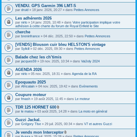
(
s
VENDU. GPS Garmin 396 LMT-S
)
par
druid
» 18 janv. 2026, 20:27 » dans
Petites Annonces
Les adhérents 2026
par
nirlo
» 14 janv. 2026, 10:48 » dans
Votre participation implique votre
adhésion à cette charte du forum de Royal Enfield le Site
cherche
par
breninfrance
» 04 déc. 2025, 22:50 » dans
Petites Annonces
[VENDS] Blouson cuir bleu HELSTON'S vintage
par
Sylkill
» 02 déc. 2025, 09:30 » dans
Petites Annonces
Balade chez les ch’timis
par
jacques59
» 19 nov. 2025, 10:34 » dans
ValJoly 2024
AGENDA 2026
par
nirlo
» 05 nov. 2025, 18:31 » dans
Agenda de la RA
Epoquauto 2025
par
Africalain
» 04 nov. 2025, 19:42 » dans
Evénements
Coupure moteur
par
fmash
» 19 août 2025, 11:45 » dans
Le moteur
TDR 125 HORNET 600
F
par
le matou
» 03 août 2025, 14:28 » dans
La moto en général
i
c
Guzzi Jackal.
h
par
Grégory Tlse
» 29 juil. 2025, 00:34 » dans
V7 et autres Guzzi
i
e
Je vends mon Interceptor
r
F
(
par
jb-jura
» 26 juil. 2025, 15:28 » dans
Petites Annonces