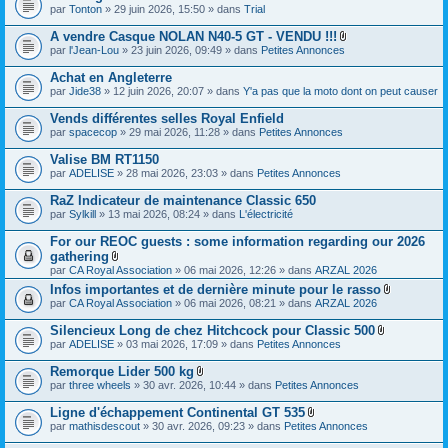
(
par
Tonton
» 29 juin 2026, 15:50 » dans
Trial
t
s
(
)
s
A vendre Casque NOLAN N40-5 GT - VENDU !!!
j
)
F
par
l'Jean-Lou
» 23 juin 2026, 09:49 » dans
Petites Annonces
o
i
i
c
Achat en Angleterre
n
h
par
Jide38
» 12 juin 2026, 20:07 » dans
Y'a pas que la moto dont on peut causer
t
i
(
e
s
Vends différentes selles Royal Enfield
r
)
(
par
spacecop
» 29 mai 2026, 11:28 » dans
Petites Annonces
s
)
Valise BM RT1150
j
par
ADELISE
» 28 mai 2026, 23:03 » dans
Petites Annonces
o
i
RaZ Indicateur de maintenance Classic 650
n
par
Sylkill
» 13 mai 2026, 08:24 » dans
L'électricité
t
(
s
For our REOC guests : some information regarding our 2026
)
gathering
F
par
CA Royal Association
» 06 mai 2026, 12:26 » dans
ARZAL 2026
i
Infos importantes et de dernière minute pour le rasso
c
F
par
CA Royal Association
h
» 06 mai 2026, 08:21 » dans
ARZAL 2026
i
i
c
e
Silencieux Long de chez Hitchcock pour Classic 500
h
r
F
par
ADELISE
» 03 mai 2026, 17:09 » dans
Petites Annonces
i
(
i
e
s
c
Remorque Lider 500 kg
r
)
h
F
(
par
three wheels
» 30 avr. 2026, 10:44 » dans
Petites Annonces
j
i
i
s
o
e
c
)
Ligne d'échappement Continental GT 535
i
r
h
j
n
F
(
par
mathisdescout
» 30 avr. 2026, 09:23 » dans
Petites Annonces
i
o
t
i
s
e
i
(
c